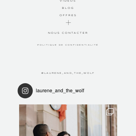
VIDÉOS
BLOG
OFFRES
NOUS CONTACTER
POLITIQUE DE CONFIDENTIALITÉ
@LAURENE_AND_THE_WOLF
laurene_and_the_wolf