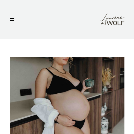
ACCUEIL
PHOTOS
VIDÉOS
BLOG
OFFRES
NOUS CONTACTER
LAURÈNE & THE WOLF ©2020.