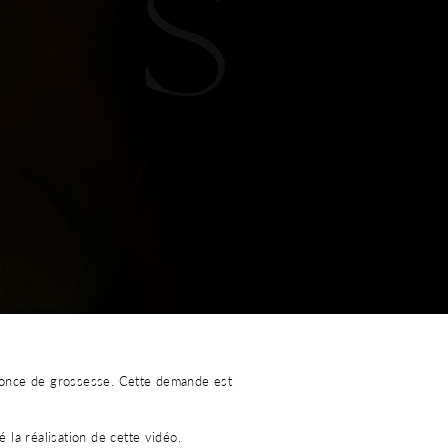
S
nnonce de grossesse. Cette demande est
la réalisation de cette vidéo.