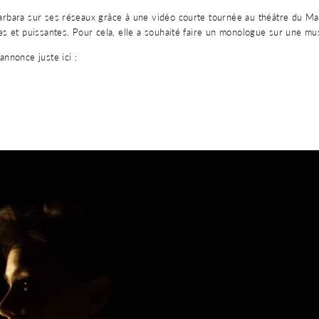
rbara sur ses réseaux grâce à une vidéo courte tournée au théâtre du Mara
les et puissantes. Pour cela, elle a souhaité faire un monologue sur une m
annonce juste ici :