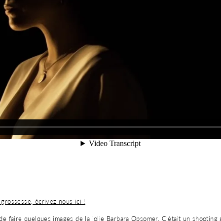
grossesse, écrivez nous ici !
e faire quelques images de la jolie Barbara Opsomer. C’était un shooting g