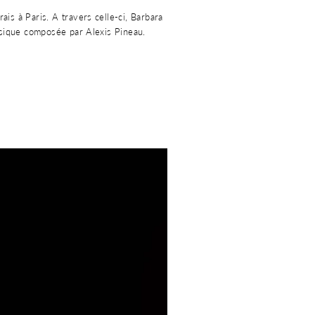
is à Paris. A travers celle-ci, Barbara
usique composée par Alexis Pineau.