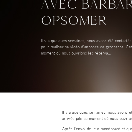
AVEC BARBA
OPSOMER
Il y a quelques semaines, nous avons été contacté
pour réaliser sa vidéo d'annonce de grossesse. Cet
moment où nous ouvrions les réserva...
Il y a quelques semaines, nous avons é
arrivée pile au moment où nous ouvrion
Après l’envoi de leur moodboard et que