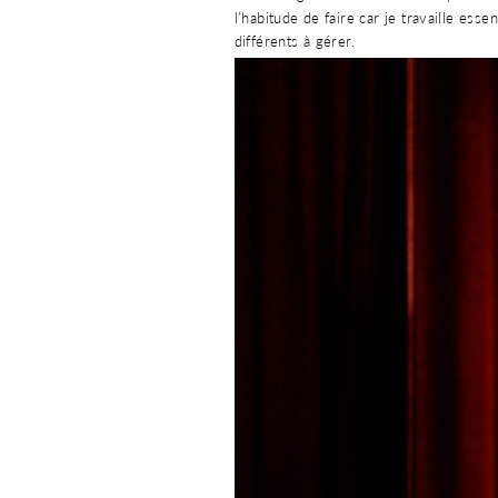
l’habitude de faire car je travaille ess
différents à gérer.