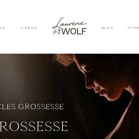
OS
VIDÉOS
BLOG
OFF
CLES
GROSSESSE
ROSSESSE