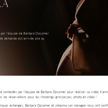
RA
s par l'équipe de Barbara Opsomer
te demande est arrivée pile au
té contactés par l’équipe de Barbara Opsomer pour réaliser sa vidéo d’a
s les réservations pour les shootings grossesses, photo et vidéo !
lques échanges, Barbara Opsomer et Johanna son manager nous ont confié 