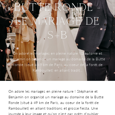
BUTTE RONDE -
WORLDWIDE WEDDING PHOTOGRAPHER &
FILMMAKER.
POLITIQUE DE CONFIDENTIALITÉ
LE MARIAGE DE
S+B
On adore les mariages en pleine nature ! Stéphanie et
Benjamin on organisé un mariage au domaine de la Butte
Ronde (situé à 49 km de Paris, au coeur de la forêt de
Rambouillet) en alliant tradit...
On adore les mariages en pleine nature ! Stéphanie et
Benjamin on organisé un mariage au domaine de la Butte
Ronde (situé à 49 km de Paris, au coeur de la forêt de
Rambouillet) en alliant traditions et grosse fiesta. Une
journée à leur image et qu’on n’est pas prêts d’oublier