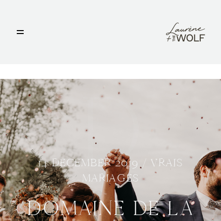
ACCUEIL
PHOTOS
D
VIDÉOS
BLOG
OFFRES
14 DECEMBER 2019 /
VRAIS
NOUS CONTACTER
MARIAGES
DOMAINE DE LA
LAURÈNE & THE WOLF ©2020.