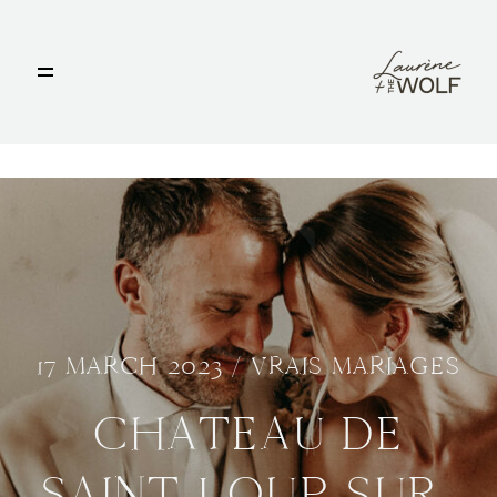
ACCUEIL
PHOTOS
C
VIDÉOS
BLOG
OFFRES
17 MARCH 2023 /
VRAIS MARIAGES
NOUS CONTACTER
CHATEAU DE
SAINT-LOUP-SUR-
LAURÈNE & THE WOLF ©2020.