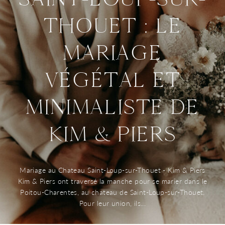
WORLDWIDE WEDDING PHOTOGRAPHER &
FILMMAKER.
THOUET : LE
POLITIQUE DE CONFIDENTIALITÉ
MARIAGE
VÉGÉTAL ET
MINIMALISTE DE
KIM & PIERS
Mariage au Chateau Saint-Loup-sur-Thouet - Kim & Piers
Kim & Piers ont traversé la manche pour se marier dans le
Poitou-Charentes, au chateau de Saint-Loup-sur-Thouet.
Pour leur union, ils...